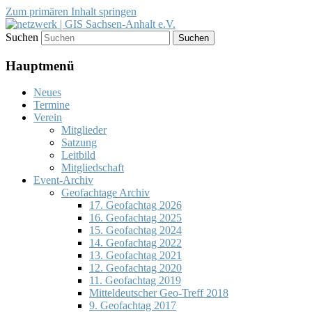
Zum primären Inhalt springen
Suchen
Förderung des Einsatzes von
netzwerk | GIS Sachsen-Anhalt
Geoinformationssystemen (GIS) und der
Hauptmenü
e.V.
Entwicklung von Geodateninfrastrukturen
Neues
(GDI)
Termine
Verein
Mitglieder
Satzung
Leitbild
Mitgliedschaft
Event-Archiv
Geofachtage Archiv
17. Geofachtag 2026
16. Geofachtag 2025
15. Geofachtag 2024
14. Geofachtag 2022
13. Geofachtag 2021
12. Geofachtag 2020
11. Geofachtag 2019
Mitteldeutscher Geo-Treff 2018
9. Geofachtag 2017