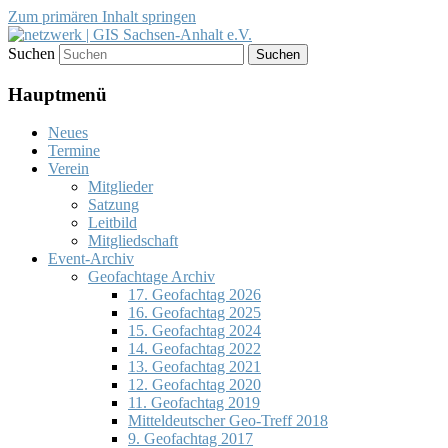
Zum primären Inhalt springen
Suchen
Förderung des Einsatzes von
netzwerk | GIS Sachsen-Anhalt
Geoinformationssystemen (GIS) und der
Hauptmenü
e.V.
Entwicklung von Geodateninfrastrukturen
Neues
(GDI)
Termine
Verein
Mitglieder
Satzung
Leitbild
Mitgliedschaft
Event-Archiv
Geofachtage Archiv
17. Geofachtag 2026
16. Geofachtag 2025
15. Geofachtag 2024
14. Geofachtag 2022
13. Geofachtag 2021
12. Geofachtag 2020
11. Geofachtag 2019
Mitteldeutscher Geo-Treff 2018
9. Geofachtag 2017