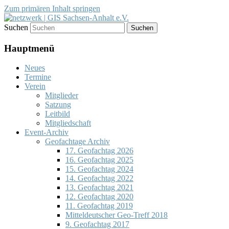
Zum primären Inhalt springen
Suchen
Förderung des Einsatzes von
netzwerk | GIS Sachsen-Anhalt
Geoinformationssystemen (GIS) und der
Hauptmenü
e.V.
Entwicklung von Geodateninfrastrukturen
Neues
(GDI)
Termine
Verein
Mitglieder
Satzung
Leitbild
Mitgliedschaft
Event-Archiv
Geofachtage Archiv
17. Geofachtag 2026
16. Geofachtag 2025
15. Geofachtag 2024
14. Geofachtag 2022
13. Geofachtag 2021
12. Geofachtag 2020
11. Geofachtag 2019
Mitteldeutscher Geo-Treff 2018
9. Geofachtag 2017