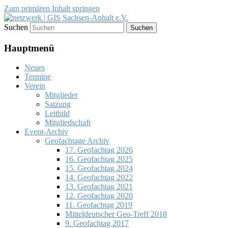
Zum primären Inhalt springen
Suchen
Förderung des Einsatzes von
netzwerk | GIS Sachsen-Anhalt
Geoinformationssystemen (GIS) und der
Hauptmenü
e.V.
Entwicklung von Geodateninfrastrukturen
Neues
(GDI)
Termine
Verein
Mitglieder
Satzung
Leitbild
Mitgliedschaft
Event-Archiv
Geofachtage Archiv
17. Geofachtag 2026
16. Geofachtag 2025
15. Geofachtag 2024
14. Geofachtag 2022
13. Geofachtag 2021
12. Geofachtag 2020
11. Geofachtag 2019
Mitteldeutscher Geo-Treff 2018
9. Geofachtag 2017