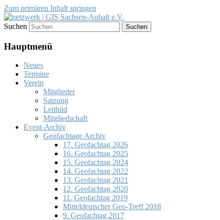
Zum primären Inhalt springen
Suchen
Förderung des Einsatzes von
netzwerk | GIS Sachsen-Anhalt
Geoinformationssystemen (GIS) und der
Hauptmenü
e.V.
Entwicklung von Geodateninfrastrukturen
Neues
(GDI)
Termine
Verein
Mitglieder
Satzung
Leitbild
Mitgliedschaft
Event-Archiv
Geofachtage Archiv
17. Geofachtag 2026
16. Geofachtag 2025
15. Geofachtag 2024
14. Geofachtag 2022
13. Geofachtag 2021
12. Geofachtag 2020
11. Geofachtag 2019
Mitteldeutscher Geo-Treff 2018
9. Geofachtag 2017